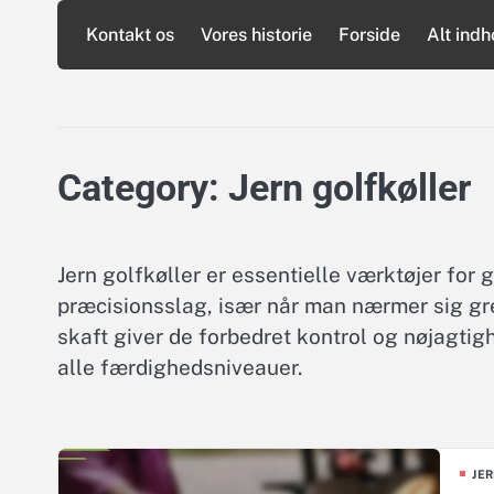
Skip
Kontakt os
Vores historie
Forside
Alt indh
to
content
Category:
Jern golfkøller
Jern golfkøller er essentielle værktøjer for go
præcisionsslag, især når man nærmer sig gre
skaft giver de forbedret kontrol og nøjagtigh
alle færdighedsniveauer.
JE