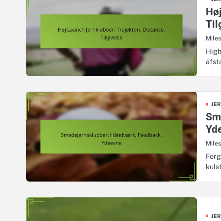
Høj
Til
Mile
High
afst
JE
Sm
Yd
Mile
Forg
kuls
JE