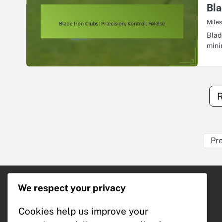
Bla
Mile
Blad
mini
Pr
Seneste indlæg
We respect your privacy
Cavity Back Jernklubber: Tilgivelse,
Cookies help us improve your
Distance, Konsistens