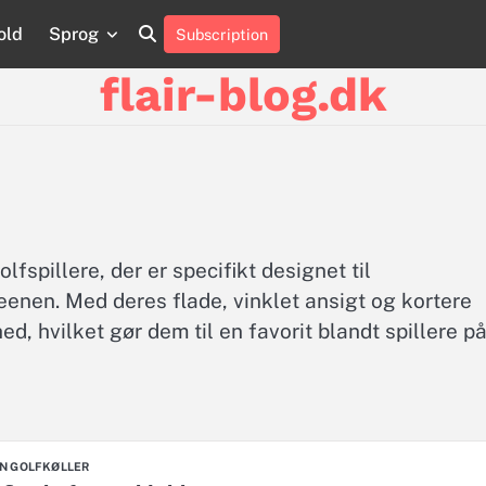
old
Sprog
Subscription
About
About
About
Contact
Contact
Contact
Cookie
Cookie
Cookie
Privacy
Privacy
Privacy
Privacy
Privacy
Sitemap
Sitemap
Sitemap
Terms
Terms
Terms
Us
Us
Us
Us
Us
Us
Policy
Policy
Policy
Policy
Policy
Policy
Policy
Policy
and
and
and
flair-blog.dk
Conditions
Conditions
Conditions
lfspillere, der er specifikt designet til
enen. Med deres flade, vinklet ansigt og kortere
ed, hvilket gør dem til en favorit blandt spillere p
RN GOLFKØLLER