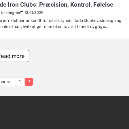
de Iron Clubs: Præcision, Kontrol, Følelse
13/01/2026
s Kensington
e jernklubber er kendt for deres tynde, flade klubhoveddesign og
male offset, hvilket gør dem til en favorit blandt dygtige…
Read more
Posts
evious
1
2
pagination