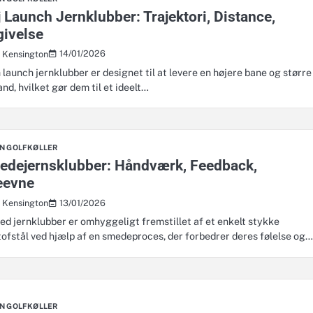
 Launch Jernklubber: Trajektori, Distance,
givelse
14/01/2026
s Kensington
 launch jernklubber er designet til at levere en højere bane og større
and, hvilket gør dem til et ideelt…
RN GOLFKØLLER
edejernsklubber: Håndværk, Feedback,
eevne
13/01/2026
s Kensington
ed jernklubber er omhyggeligt fremstillet af et enkelt stykke
tofstål ved hjælp af en smedeproces, der forbedrer deres følelse og
RN GOLFKØLLER