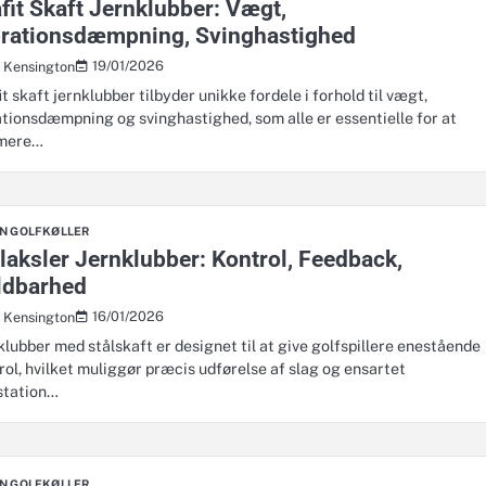
fit Skaft Jernklubber: Vægt,
brationsdæmpning, Svinghastighed
19/01/2026
s Kensington
it skaft jernklubber tilbyder unikke fordele i forhold til vægt,
ationsdæmpning og svinghastighed, som alle er essentielle for at
imere…
RN GOLFKØLLER
laksler Jernklubber: Kontrol, Feedback,
ldbarhed
16/01/2026
s Kensington
klubber med stålskaft er designet til at give golfspillere enestående
rol, hvilket muliggør præcis udførelse af slag og ensartet
station…
RN GOLFKØLLER