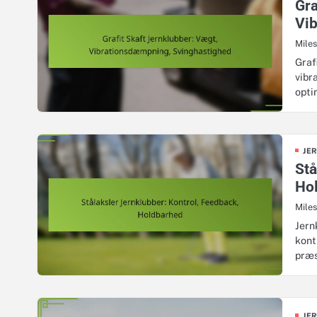
Gra
Vi
Mile
Graf
vibr
opt
JE
Stå
Ho
Mile
Jern
kont
præ
JE