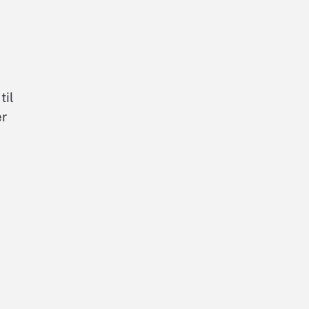
til
er