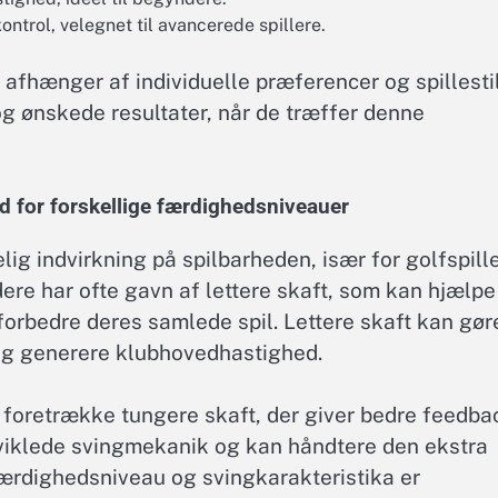
ontrol, velegnet til avancerede spillere.
fhænger af individuelle præferencer og spillestil
og ønskede resultater, når de træffer denne
 for forskellige færdighedsniveauer
lig indvirkning på spilbarheden, især for golfspill
re har ofte gavn af lettere skaft, som kan hjælpe
orbedre deres samlede spil. Lettere skaft kan gør
 og generere klubhovedhastighed.
 foretrække tungere skaft, der giver bedre feedba
udviklede svingmekanik og kan håndtere den ekstra
færdighedsniveau og svingkarakteristika er