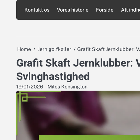
Skip
Kontakt os
Vores historie
Forside
Alt indh
to
content
Home
Jern golfkøller
Grafit Skaft Jernklubber:
Grafit Skaft Jernklubber:
Svinghastighed
19/01/2026
Miles Kensington