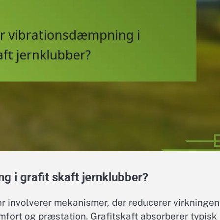
 i grafit skaft jernklubber?
er involverer mekanismer, der reducerer virkningen
omfort og præstation. Grafitskaft absorberer typisk