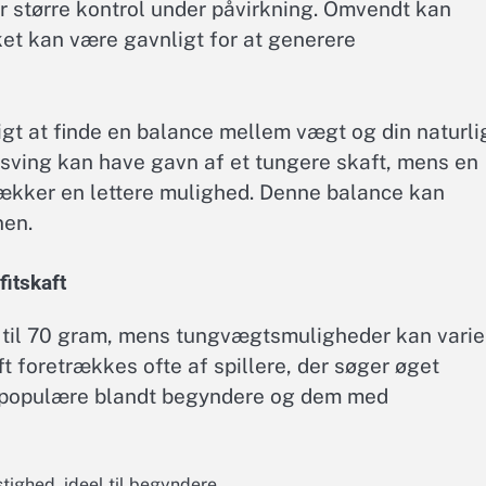
gør større kontrol under påvirkning. Omvendt kan
lket kan være gavnligt for at generere
igt at finde en balance mellem vægt og din naturli
et sving kan have gavn af et tungere skaft, mens en
rækker en lettere mulighed. Denne balance kan
nen.
itskaft
0 til 70 gram, mens tungvægtsmuligheder kan varie
ft foretrækkes ofte af spillere, der søger øget
m populære blandt begyndere og dem med
tighed, ideel til begyndere.