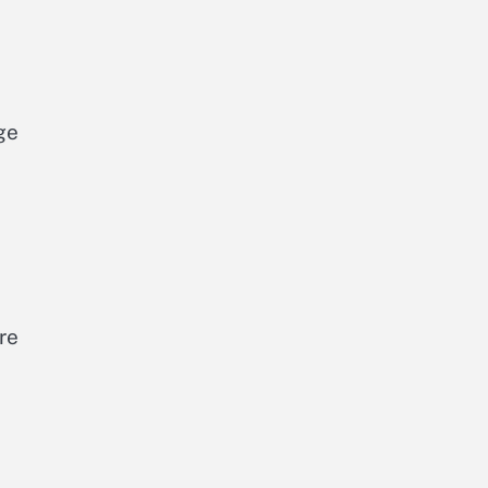
ge
re