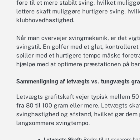
føre til et mere stabilt sving, hvilket mulig
lettere skaft muliggøre hurtigere sving, hvi
klubhovedhastighed.
Når man overvejer svingmekanik, er det vigt
svingstil. En golfer med et glat, kontroller
spiller med et hurtigere tempo måske foret
hjælpe med at optimere præstationen på ba
Sammenligning af letvægts vs. tungvægts graf
Letvægts grafitskaft vejer typisk mellem 5
fra 80 til 100 gram eller mere. Letvægts ska
svinghastighed og afstand, hvilket gør de
langsommere svingtempo.
Letvægts Skaft:
Bedre til at generere has