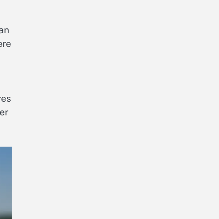
kan
ære
res
er