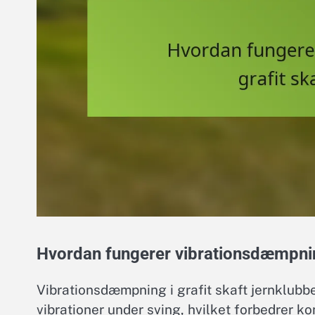
Hvordan fungerer vibrationsdæmpning
Vibrationsdæmpning i grafit skaft jernklubb
vibrationer under sving, hvilket forbedrer k